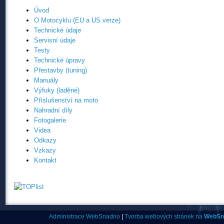
Úvod
O Motocyklu (EU a US verze)
Technické údaje
Servisní údaje
Testy
Technické úpravy
Přestavby (tuning)
Manuály
Výfuky (laděné)
Příslušenství na moto
Nahradní díly
Fotogalerie
Videa
Odkazy
Vzkazy
Kontakt
Administrace WebSnadno
|
Tvorba webových stránek na
WebSn