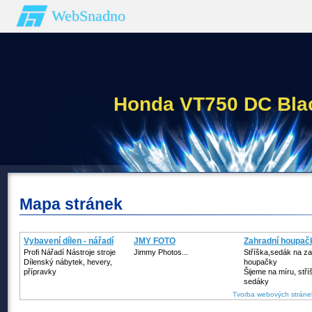
WebSnadno
Honda VT750 DC Bla
Mapa stránek
Vybavení dílen - nářadí
JMY FOTO
Zahradní houpačky
Profi Nářadí Nástroje stroje
Jimmy Photos...
Stříška,sedák na z
Dílenský nábytek, hevery,
houpačky
přípravky
Šijeme na míru, stří
sedáky
Tvorba webových stráne