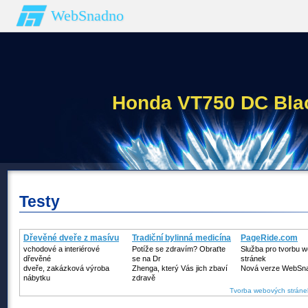
WebSnadno
Honda VT750 DC Bla
Testy
Dřevěné dveře z masívu
Tradiční bylinná medicína
PageRide.com
vchodové a interiérové
Potíže se zdravím? Obraťte
Služba pro tvorbu 
dřevěné
se na Dr
stránek
dveře, zakázková výroba
Zhenga, který Vás jich zbaví
Nová verze WebSn
nábytku
zdravě
Tvorba webových stráne