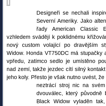
Designeři se nechali inspi
Severní Ameriky. Jako alte
řady American Classic E
vzhledem svádějí k poklidnému křižován
nový custom
volající po dravějším sty
Widow. Honda VT750DC má stupačky a 
vpředu, zatímco sedlo je umístěno p
nad zemí, takže jezdec cítí silný kontak
jeho koly. Přesto je však nutno uvést, že
neztrácí
stroj nic na svém 
dvouválec, který původně 
Black Widow vyladěn tak, 