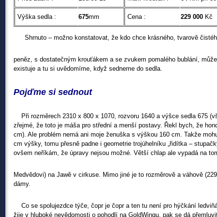
Výška sedla :
675
mm
Cena :
229 000
Kč
X
Shrnuto – možno konstatovat, že kdo chce krásného, tvarově čistéh
peněz, s dostatečným krouťákem a se zvukem pomalého bublání, může
existuje a tu si uvědomíme, když sedneme do sedla.
Pojďme si sednout
Při rozměrech 2310 x 800 x 1070, rozvoru 1640 a výšce sedla 675 (vš
zřejmé, že toto je máša pro střední a menší postavy. Řekl bych, že hond
cm). Ale problém nemá ani moje ženuška s výškou 160 cm. Takže mohu 
cm výšky, tomu přesně padne i geometrie trojúhelníku „řidítka – stupačk
ovšem neříkám, že úpravy nejsou možné. Větší chlap ale vypadá na to
Medvědovi) na Jawě v cirkuse. Mimo jiné je to rozměrově a váhově (229
dámy.
Co se spolujezdce týče, čopr je čopr a ten tu není pro hýčkání ledviň
žije v hluboké nevědomosti o pohodlí na GoldWingu, pak se dá přemluvit