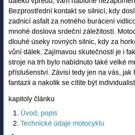
daleko vpředu, vám nabídne nezapomenut
Bezprostřední kontakt se silnicí, kdy dos
zadnicí asfalt za notného burácení vidli
mnohé doslova srdeční záležitostí. Motoc
dlouhé úseky rovných silnic, kdy za hork
vůní dálek. Zajímavou skutečností je i fa
stroje na trh bylo nabídnuto také velké m
příslušenství. Závisí tedy jen na vás, ja
fantazii a nakolik se cítíte být individualis
kapitoly článku
Úvod, popis
Technické údaje motocyklu