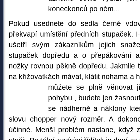
koneckonců po něm...
Pokud usednete do sedla černé vdovy
překvapí umístění předních stupaček. H
ušetří svým zákazníkům jejich sna
stupaček dopředu a o přepákování a 
nožky rovnou pěkně dopředu. Jakmile t
na křižovatkách mávat, klátit nohama a h
můžete se plně věnovat j
pohybu , budete jen žasnout
se nádherně a náklony kter
slovu chopper nový rozměr. A dokonc
účinné. Menší problém nastane, když z