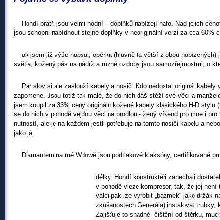
Hondí bratři jsou velmi hodní – doplňků nabízejí hafo. Nad jejich cenovo
jsou schopni nabídnout stejné doplňky v neoriginální verzi za cca 60% c
ak jsem již výše napsal, opěrka (hlavně ta větší z obou nabízených) j
světla, kožený pás na nádrž a různé ozdoby jsou samozřejmostmi, o k
Pár slov si ale zaslouží kabely a nosič. Kdo nedostal originál kabely
zapomene. Jsou totiž tak malé, že do nich dáš stěží své věci a manže
jsem koupil za 33% ceny originálu kožené kabely klasického H-D stylu (ka
se do nich v pohodě vejdou věci na prodlou - žený víkend pro mne i pro t
nutností, ale je na každém jestli potřebuje na tomto nosiči kabelu a neb
jako já.
Diamantem na mé Wdowě jsou podtlakové klaksóny, certifikované pro
délky. Hondí konstruktéři zanechali dosta
v pohodě vleze kompresor, tak, že jej není
válci pak lze vyrobit „bazmek“ jako držák n
zkušenostech Generála) instalovat trubky, 
Zajišťuje to snadné čištění od štěrku, much