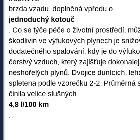
brzda vzadu, doplněná vpředu o
jednoduchý kotouč
. Co se týče péče o životní prostředí, mů
škodlivin ve výfukových plynech je sni
dodatečného spalování, kdy je do výfuko
čerstvý vzduch, který zajišťuje dokonale
neshořelých plynů. Dvojice dunících, le
spletena podle vzorečku 2-2. Průměrná s
činila velice slušných
4,8 l/100 km
.