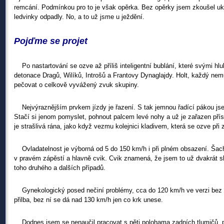
remcání. Podmínkou pro to je však opěrka. Bez opěrky jsem zkoušel u
ledvinky odpadly. No, a to už jsme u ježdění.
Pojďme se projet
Po nastartování se ozve až příliš inteligentní bublání, které svými h
detonace Dragů, Wilíků, Introšů a Frantovy Dynaglajdy. Holt, každý nem
pečovat o celkově vyvážený zvuk skupiny.
Nejvýraznějším prvkem jízdy je řazení. S tak jemnou řadící pákou jse
Stačí si jenom pomyslet, pohnout palcem levé nohy a už je zařazen přísl
je strašlivá rána, jako když vezmu kolejnici kladivem, která se ozve při 
Ovladatelnost je výborná od 5 do 150 km/h i při plném obsazení. Šachy 
v pravém zápěstí a hlavně cvik. Cvik znamená, že jsem to už dvakrát skl
toho druhého a dalších případů.
Gynekologický posed nečiní problémy, cca do 120 km/h ve verzi bez št
přilba, bez ní se dá nad 130 km/h jen co krk unese.
Dodnes jsem se nenaučil pracovat s pěti polohama zadních tlumičů, pr