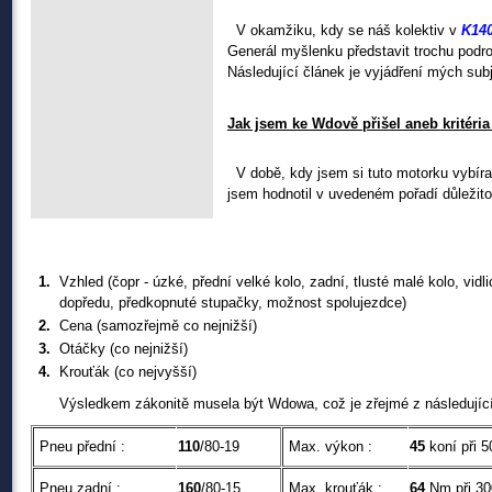
V okamžiku, kdy se náš kolektiv v
K14
Generál myšlenku představit trochu podrob
Následující článek je vyjádření mých subj
Jak jsem ke Wdově přišel aneb kritéria
V době, kdy jsem si tuto motorku vybíral
jsem hodnotil v uvedeném pořadí důležito
1.
Vzhled (čopr - úzké, přední velké kolo, zadní, tlusté malé kolo, vidli
dopředu, předkopnuté stupačky, možnost spolujezdce)
2.
Cena (samozřejmě co nejnižší)
3.
Otáčky (co nejnižší)
4.
Krouťák (co nejvyšší)
X
Výsledkem zákonitě musela být Wdowa, což je zřejmé z následující
Pneu přední :
110
/80-19
Max. výkon :
45
koní při 
Pneu zadní :
160
/80-15
Max. krouťák :
64
Nm při 30