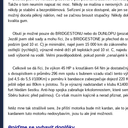
Takže o tom neumím napsat nic moc. Někdy se mašina v nerovných za
někdy je stabilní a bezproblémová. Seřízení je sice dostupné, ale jen s
možný docela pěkný náklon, než se začnou brousit stupačky. Někdy doko
kvalita gum.
Obutí je možné pouze do BRIDGESTONU nebo do DUNLOPU (prozatím n
Jezdil jsem obě sady a mohu říci, že u BRIDGESTONE je přechod do smy
podzim (pod 10 st. C) je minimální, najel jsem 15 000 km do zákonné
ostřejší (rychlejší), výrazně méně drží při teplotách pod 10 st. C, na
sedí výborně na vodě. Velmi pravděpodobně, pokud poměr „cena/ujeté
Celkově se dá říci, že výkon 45 HP s krouťákem 64 Nm je dostatečný 
s dvoupístkem o průměru 296 mm spolu s bubnem vzadu stačí tento výk
(od 4,5 do 5,5 l/100Km) v poměru k bandasce zabezpečuje dojezd 220 K
ještě odjet asi 80km s jistotou. To je výrazný nadstandart v klubu K1400
furt hledám šestku. Anti-hop spojka zabraňuje krkolomnostem, které se
Sběru bukvic před palírnou). Co však musím kajícně a nerad přiznat, péč
řetěz mne tak strašlivě sere, že příští motorka bude mít kardan, ale to j
kardanem tuto motorku nedovybavím, jsou tu ale jiné možnosti.
Pojďme se vybavit doplňky