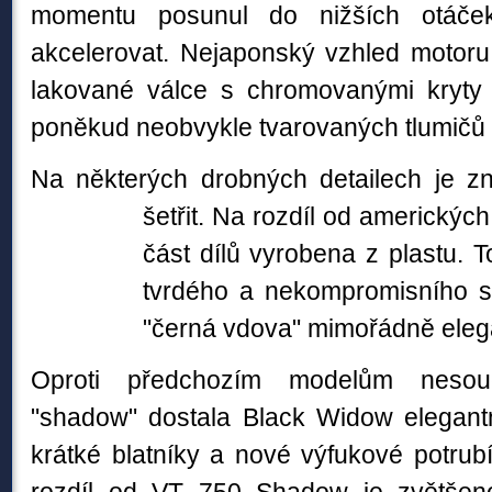
momentu posunul do nižších otáče
akcelerovat
. Nejaponský vzhled motoru 
lakované válce s chromovanými kryty 
poněkud neobvykle tvarovaných tlumičů 
Na některých drobných detailech je z
šetřit. Na rozdíl od amerických
část dílů vyrobena z plastu. T
tvrdého a nekompromisního str
"černá vdova" mimořádně eleg
Oproti předchozím modelům nesou
"shadow" dostala Black Widow elegantn
krátké blatníky a nové výfukové potrub