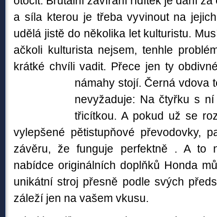
otočit. Brutální zavírání řídítek je daní za
a síla kterou je třeba vyvinout na
jejic
udělá jistě do několika let kulturistu. Mus
ačkoli kulturista nejsem, tenhle problé
krátké chvíli vadit. Přece jen ty obdiv
námahy stojí. Černá vdova t
nevyžaduje: Na čtyřku s ní
třicítkou. A pokud už se roz
vylepšené pětistupňové převodovky, pa
závěru, že funguje perfektně . A to 
nabídce originálních doplňků Honda mů
unikátní stroj přesně podle svých předst
záleží jen na vašem vkusu.