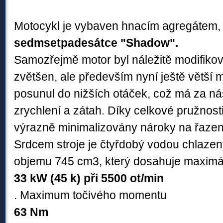
Motocykl je vybaven hnacím agregátem, 
sedmsetpadesátce "Shadow".
Samozřejmě motor byl náležitě modifiko
zvětšen, ale především nyní ještě větší
posunul do nižších otáček, což má za n
zrychlení a zátah. Díky celkové pružnost
výrazně minimalizovány nároky na řazen
Srdcem stroje je čtyřdobý vodou chlazen
objemu 745 cm3, který dosahuje maximá
33 kW (45 k) při 5500 ot/min
. Maximum točivého momentu
63 Nm