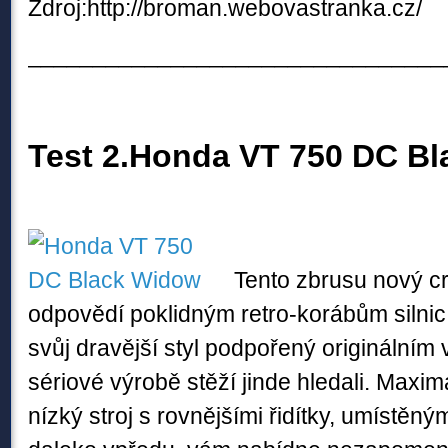
Zdroj:http://broman.webovastranka.cz/
________________________________
Test 2.Honda VT 750 DC B
Tento zbrusu nový cr
odpovědí poklidným retro-korábům silni
svůj dravější styl podpořený originálním 
sériové výrobě stěží jinde hledali. Maxi
nízký stroj s rovnějšími řidítky, umístěn