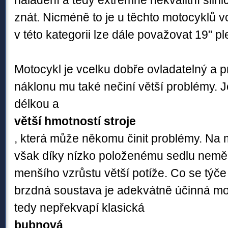
naladění a tedy extrémně nekvalitní siln
znát. Nicméně to je u těchto motocyklů v
v této kategorii lze dále považovat 19" pl
Motocykl je vcelku dobře ovladatelný a 
náklonu mu také nečiní větší problémy. Je
délkou a
větší hmotností stroje
, která může někomu činit problémy. Na m
však díky nízko položenému sedlu neměla
menšího vzrůstu větší potíže. Co se týč
brzdná soustava je adekvátně účinná mo
tedy nepřekvapí klasická
bubnová