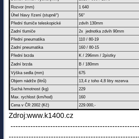
Rozvor (mm)
1 640
Úhel hlavy řízení (stupně°)
56°
Přední tlumiče teleskopické
zdvih 130mm
Zadní tlumiče
2x jednotka zdvih 90mm
Přední pneumatika
110 / 80-19
Zadní pneumatika
160
/ 80-15
Přední brzda
K / 296mm / 2pístky
Zadní brzda
B / 180mm
Výška sedla (mm)
675
Objem nádrže (litrů)
13,4 z toho 4,8 litry rezerva
Suchá hmotnost (kg)
229
Max. rychlost (km/hod)
160
Cena v ČR 2002 (Kč)
229.000,-
Zdroj:www.k1400.cz
----------------------------------------------------
----------------------------------------------------