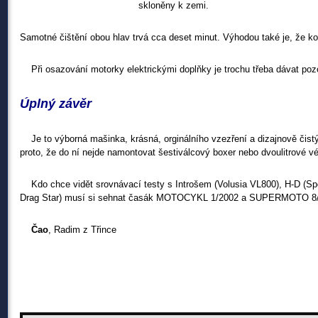
skloněny k zemi.
Samotné čištění obou hlav trvá cca deset minut. Výhodou také je, že ko
Při osazování motorky elektrickými doplňky je trochu třeba dávat pozor
Úplný závěr
Je to výborná mašinka, krásná, orginálního vzezření a dizajnově čistýc
proto, že do ní nejde namontovat šestiválcový boxer nebo dvoulitrové v
Kdo chce vidět srovnávací testy s Introšem (Volusia VL800), H-D (S
Drag Star) musí si sehnat časák MOTOCYKL 1/2002 a SUPERMOTO 8/20
Čao
, Radim z Třince