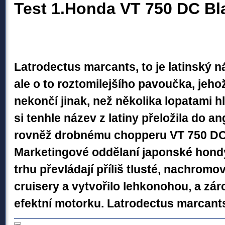
Test 1.Honda VT 750 DC B
Latrodectus marcants, to je latinský n
ale o to roztomilejšího pavoučka, jeh
nekončí jinak, než několika lopatami h
si tenhle název z latiny přeložila do an
rovněž drobnému chopperu VT 750 DC
Marketingové oddělaní japonské hondy 
trhu převládají příliš tlusté, nachrom
cruisery a vytvořilo lehkonohou, a zár
efektní motorku. Latrodectus marcant