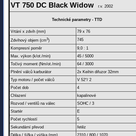
VT 750 DC Black Widow
r.v. 2002
Technické parametry - TTD
Vrtání x zdvih (mm)
79 x 76
3
745
Zdvihový objem (cm
)
Kompresní poměr
9,0 : 1
Max. výkon (k/ot./min)
45 / 5000
Točivý moment (Nm/ot./min)
64 / 3000
Plnění válců karburátor
2x Keihin difuzor 32mm
Typ motoru / počet válců
V 52°/ 2
Počet dob
4
Chlazení
kapalinové
Rozvod / ventilů na válec
SOHC / 3
Startér
E
Počet rychlostí
5
Sekundární převod
řetěz
Délka / šířka / výška (mm)
2310 / 800 / 1070