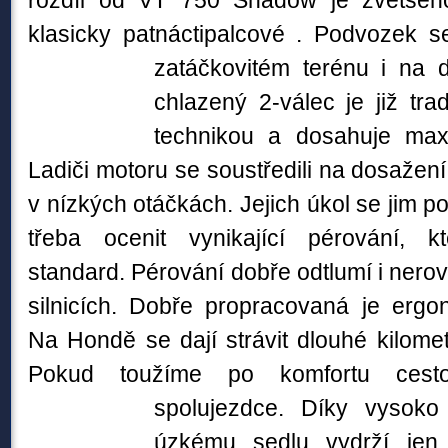
rozdíl od VT 750 Shadow je zvětšen
klasicky patnáctipalcové . Podvozek s
zatáčkovitém terénu i na 
chlazený 2-válec je již tra
technikou a dosahuje max
Ladiči motoru se soustředili na dosaže
v nízkých otáčkách. Jejich úkol se jim po
třeba ocenit vynikající pérování, k
standard. Pérování dobře odtlumí i nerov
silnicích. Dobře propracovaná je ergon
Na Hondě se dají strávit dlouhé kilomet
Pokud toužíme po komfortu cesto
spolujezdce. Díky
vysoko
úzkému sedlu vydrží je