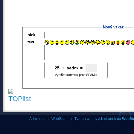
Nový vzkaz
nick
text
25
4
+
5
sedm =
Vyplňte kontrolu proti SPAMu.
Administrace WebSnadno
|
Tvorba webových stránek na
WebSn