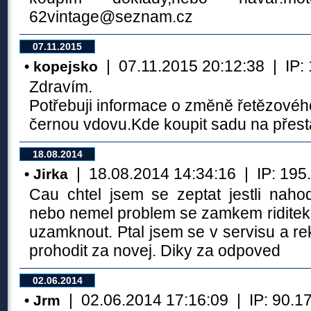
62vintage@seznam.cz
07.11.2015
| 07.11.2015 20:12:38 | IP: 1
• kopejsko
Zdravím.
Potřebuji informace o změně řetězové
černou vdovu.Kde koupit sadu na přest
18.08.2014
| 18.08.2014 14:34:16 | IP: 195.1
• Jirka
Cau chtel jsem se zeptat jestli na
nebo nemel problem se zamkem riditek.
uzamknout. Ptal jsem se v servisu a re
prohodit za novej. Diky za odpoved
02.06.2014
| 02.06.2014 17:16:09 | IP: 90.177
• Jrm