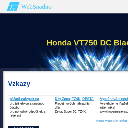
WebSnadno
Honda VT750 DC Bla
Vzkazy
nářadí-nábytek na
Díly Zetor, TZ4K, DESTA
Vystěhování nepl
zahradu
pro její lehkou a snadnou
Prodej nových náhradních
Vystěhujeme i Vaše
údržbu
dílů.
nájemníka!
pro pohodlný odpočinek a
Zetor, Super 50, TZ4K
www.kopemezavas.
relaxaci
Tvorba webových stráne