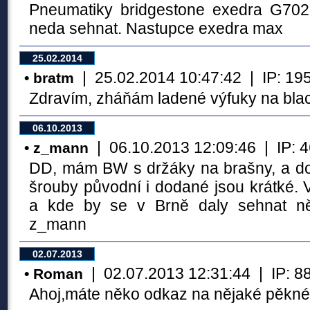
Pneumatiky bridgestone exedra G702 
neda sehnat. Nastupce exedra max
25.02.2014
| 25.02.2014 10:47:42 | IP: 195.
• bratm
Zdravím, zháňám ladené výfuky na bla
06.10.2013
| 06.10.2013 12:09:46 | IP: 46.
• z_mann
DD, mám BW s držáky na brašny, a dok
šrouby původní i dodané jsou krátké. V
a kde by se v Brně daly sehnat ně
z_mann
02.07.2013
| 02.07.2013 12:31:44 | IP: 88.
• Roman
Ahoj,máte něko odkaz na nějaké pěkné 