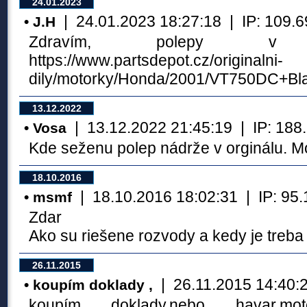
24.01.2023
| 24.01.2023 18:27:18 | IP: 109.69.
• J.H
Zdravím, polepy v 
https://www.partsdepot.cz/originalni-
dily/motorky/Honda/2001/VT750DC+Bl
13.12.2022
| 13.12.2022 21:45:19 | IP: 188.7
• Vosa
Kde seženu polep nádrže v orginálu. Mo
18.10.2016
| 18.10.2016 18:02:31 | IP: 95.10
• msmf
Zdar
Ako su riešene rozvody a kedy je treba
26.11.2015
| 26.11.2015 14:40:24
• koupím doklady ,
koupím doklady,nebo havar.mo