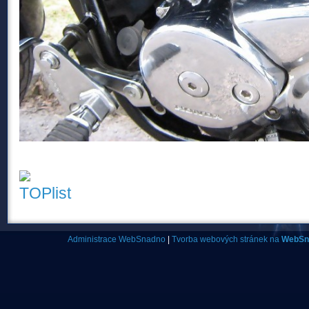
Administrace WebSnadno
|
Tvorba webových stránek na
WebSn