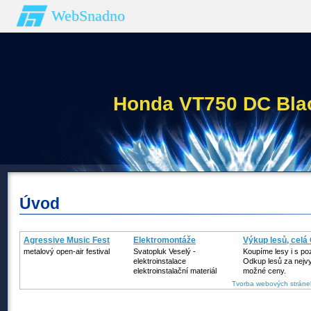
WebSnadno
Honda VT750 DC Bla
Úvod
Agressive Music Fest
Elektromontáže
Výkup lesů, celá
metalový open-air festival
Svatopluk Veselý -
Koupíme lesy i s p
elektroinstalace
Odkup lesů za nejv
elektroinstalační materiál
možné ceny.
Tvorba webových stráne